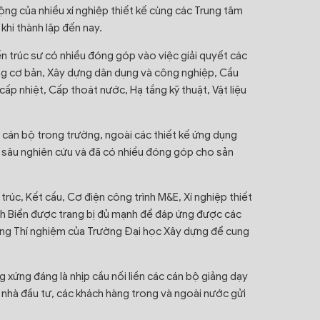
ng của nhiều xí nghiệp thiết kế cùng các Trung tâm
hi thành lập đến nay.
iến trúc sư có nhiều đóng góp vào việc giải quyết các
ựng cơ bản, Xây dựng dân dụng và công nghiệp, Cầu
cấp nhiệt, Cấp thoát nước, Hạ tầng kỹ thuật, Vật liệu
ũ cán bộ trong trường, ngoài các thiết kế ứng dụng
i sâu nghiên cứu và đã có nhiều đóng góp cho sản
trúc, Kết cấu, Cơ điện công trình M&E, Xí nghiệp thiết
rình Biển được trang bị đủ mạnh để đáp ứng được các
òng Thí nghiệm của Trường Đại học Xây dựng để cung
xứng đáng là nhịp cầu nối liền các cán bộ giảng dạy
c nhà đầu tư, các khách hàng trong và ngoài nước gửi