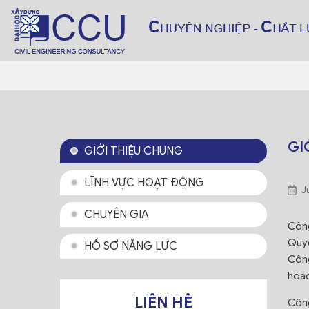
GI
GIỚI THIỆU CHUNG
LĨNH VỰC HOẠT ĐỘNG
J
CHUYÊN GIA
Công
Quyế
HỒ SƠ NĂNG LỰC
Công
hoạc
LIÊN HỆ
Công