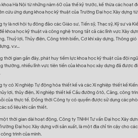
 khoa Hà Nội từ những năm 60 của thế kỷ trước, kế thừa các hoạt độ
ên cứu ứng dụng khoa học kỹ thuật của Trường Đại học Xây dựng từ k
 ty là nơi hội tụ đông đảo các Giáo sư, Tiến sỹ, Thạc sỹ, Kỹ sư và K
đề khoa học kỹ thuật và công nghệ trong tất cả các lĩnh vực Xây d
g, Thuỷ lợi, Thủy điện, Công trình biển, Cơ khí xây dựng, Thông gió 
dựng, v.v…
g thời gian gần đây, phát huy tiềm lực khoa học kỹ thuật của đội ng
g thường, nhiều lĩnh vực tiên tiến của khoa học xây dựng đã được đ
.
 ty có Xí nghiệp Tự động hóa thiết kế và các Xí nghiệp thiết kế Kiến 
hủy lợi, thủy điện, Xí nghiệp thiết kế Cầu đường ôtô, Cảng, công t
hỏi của thực tế. Đồng thời Công ty có quyền được sử dụng các ph
ác số liệu khi cần thiết.
một thời gian dài hoạt động, Công ty TNHH Tư vấn Đại học Xây dựng 
Trường Đại học Xây dựng với sản xuất, là một địa chỉ tin cậy cho cá
công trình của mình.