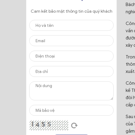
Bách
Cam kết bảo mật thông tin của quý khách
nghi
Công
vấn 
đườn
xây 
Tron
thôn
xuất
Công
kế T
đòi 
cấp c
Sau 
của 
gắm 