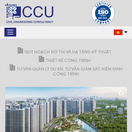
QUY HOẠCH ĐÔ THỊ VÀ HẠ TẦNG KỸ THUẬT
THIẾT KẾ CÔNG TRÌNH
TƯ VẤN QUẢN LÝ DỰ ÁN, TƯ VẤN GIÁM SÁT, KIỂM ĐỊNH
CÔNG TRÌNH