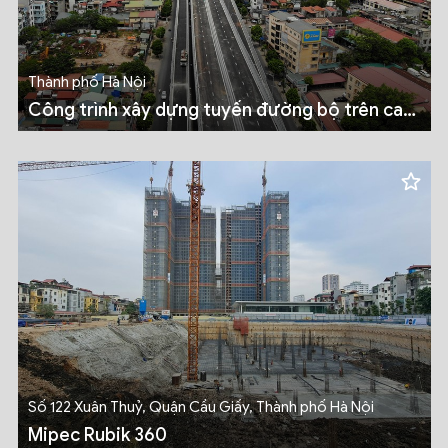
Thành phố Hà Nội
Công trình xây dựng tuyến đường bộ trên cao
dọc đường vành đai II, đoạn từ cầu Vĩnh Tuy
đến Ngã tư Sở
Số 122 Xuân Thuỷ, Quận Cầu Giấy, Thành phố Hà Nội
Mipec Rubik 360