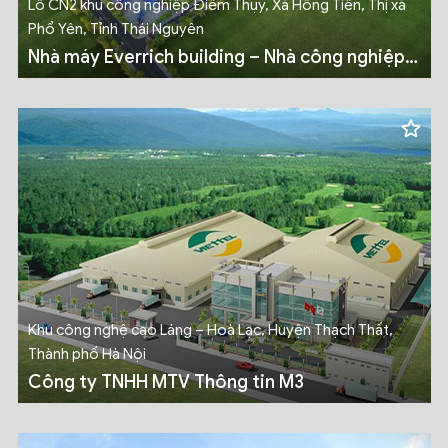
Lô CN2 khu công nghiệp Điềm Thụy, Xã Hồng Tiến, Thị xã
Phổ Yên, Tỉnh Thái Nguyên
Nhà máy Everrich building – Nhà công nghiệp
cho thuê (Công nghiệp nhẹ)
Khu công nghệ cao Láng – Hoà Lạc, Huyện Thạch Thất,
Thành phố Hà Nội
Công ty TNHH MTV Thông tin M3