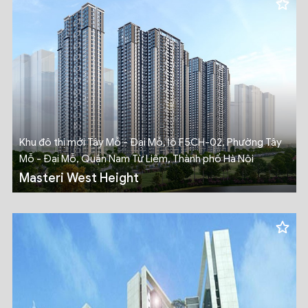
Khu đô thị mới Tây Mỗ - Đại Mỗ, lô F5CH-02, Phường Tây
Mỗ - Đại Mỗ, Quận Nam Từ Liêm, Thành phố Hà Nội
Masteri West Height