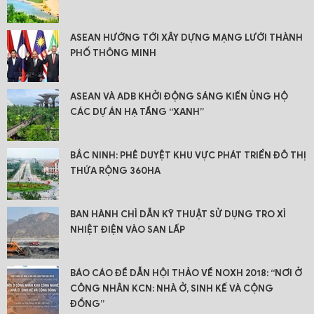
ASEAN HƯỚNG TỚI XÂY DỰNG MẠNG LƯỚI THÀNH
PHỐ THÔNG MINH
ASEAN VÀ ADB KHỞI ĐỘNG SÁNG KIẾN ỦNG HỘ
CÁC DỰ ÁN HẠ TẦNG “XANH”
BẮC NINH: PHÊ DUYỆT KHU VỰC PHÁT TRIỂN ĐÔ THỊ
THỨA RỘNG 360HA
BAN HÀNH CHỈ DẪN KỸ THUẬT SỬ DỤNG TRO XỈ
NHIỆT ĐIỆN VÀO SAN LẤP
BÁO CÁO ĐỀ DẪN HỘI THẢO VỀ NOXH 2018: “NƠI Ở
CÔNG NHÂN KCN: NHÀ Ở, SINH KẾ VÀ CỘNG
ĐỒNG”