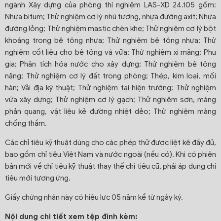
ngành Xây dựng của phòng thí nghiệm LAS-XD 24.105 gồm:
Nhựa bitum; Thử nghiệm cơ lý nhũ tương, nhựa đường axit; Nhựa
đường lỏng; Thử nghiệm mastic chèn khe; Thử nghiệm cơ lý bột
khoáng trong bê tông nhựa; Thử nghiệm bê tông nhựa; Thử
nghiệm cốt liệu cho bê tông và vữa; Thử nghiệm xi măng; Phụ
gia; Phân tích hóa nước cho xây dựng; Thử nghiệm bê tông
nặng; Thử nghiệm cơ lý đất trong phòng; Thép, kim loại, mối
hàn; Vải địa kỹ thuật; Thử nghiệm tại hiện trường; Thử nghiệm
vữa xây dựng; Thử nghiệm cơ lý gạch; Thử nghiệm sơn, màng
phản quang, vật liệu kẻ đường nhiệt dẻo; Thử nghiệm màng
chống thấm.
Các chỉ tiêu kỹ thuật dùng cho các phép thử được liệt kê đầy đủ,
bao gồm chỉ tiêu Việt Nam và nước ngoài (nếu có). Khi có phiên
bản mới về chỉ tiêu kỹ thuật thay thế chỉ tiêu cũ, phải áp dụng chỉ
tiêu mới tương ứng.
Giấy chứng nhận này có hiệu lực 05 năm kể từ ngày ký.
Nội dung chi tiết xem tệp đính kèm: