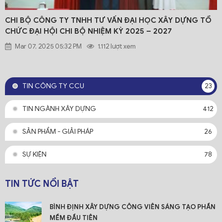
CHI BỘ CÔNG TY TNHH TƯ VẤN ĐẠI HỌC XÂY DỰNG TỔ
CHỨC ĐẠI HỘI CHI BỘ NHIỆM KỲ 2025 – 2027
Mar 07, 2025 05:32 PM
1.112 lượt xem
TIN CÔNG TY CCU
23
TIN NGÀNH XÂY DỰNG
412
SẢN PHẨM - GIẢI PHÁP
26
SỰ KIỆN
78
TIN TỨC NỔI BẬT
BÌNH ĐỊNH XÂY DỰNG CÔNG VIÊN SÁNG TẠO PHẦN
MỀM ĐẦU TIÊN