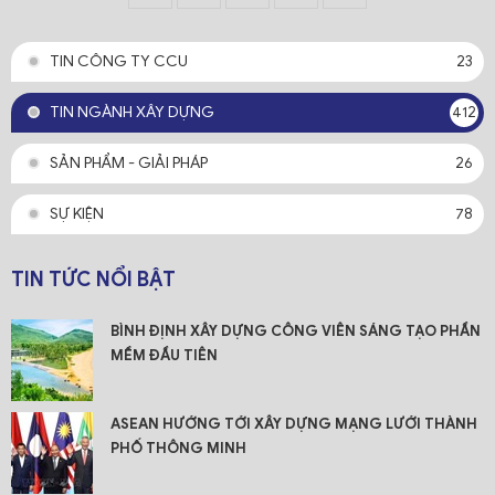
TIN CÔNG TY CCU
23
TIN NGÀNH XÂY DỰNG
412
SẢN PHẨM - GIẢI PHÁP
26
SỰ KIỆN
78
TIN TỨC NỔI BẬT
BÌNH ĐỊNH XÂY DỰNG CÔNG VIÊN SÁNG TẠO PHẦN
MỀM ĐẦU TIÊN
ASEAN HƯỚNG TỚI XÂY DỰNG MẠNG LƯỚI THÀNH
PHỐ THÔNG MINH