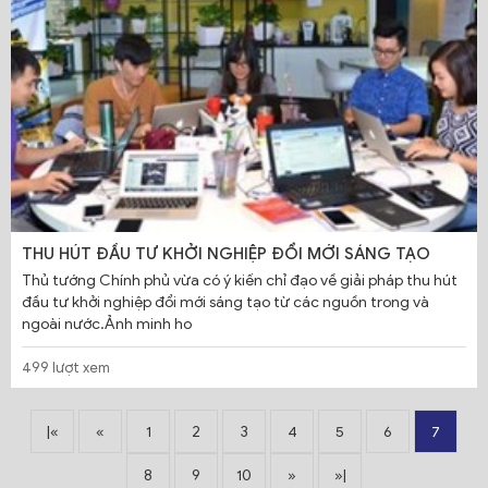
THU HÚT ĐẦU TƯ KHỞI NGHIỆP ĐỔI MỚI SÁNG TẠO
Thủ tướng Chính phủ vừa có ý kiến chỉ đạo về giải pháp thu hút
đầu tư khởi nghiệp đổi mới sáng tạo từ các nguồn trong và
ngoài nước.Ảnh minh ho
499 lượt xem
|«
«
1
2
3
4
5
6
7
8
9
10
»
»|