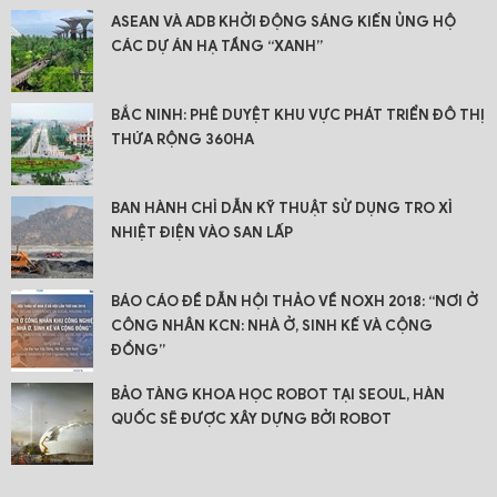
ASEAN VÀ ADB KHỞI ĐỘNG SÁNG KIẾN ỦNG HỘ
CÁC DỰ ÁN HẠ TẦNG “XANH”
BẮC NINH: PHÊ DUYỆT KHU VỰC PHÁT TRIỂN ĐÔ THỊ
THỨA RỘNG 360HA
BAN HÀNH CHỈ DẪN KỸ THUẬT SỬ DỤNG TRO XỈ
NHIỆT ĐIỆN VÀO SAN LẤP
BÁO CÁO ĐỀ DẪN HỘI THẢO VỀ NOXH 2018: “NƠI Ở
CÔNG NHÂN KCN: NHÀ Ở, SINH KẾ VÀ CỘNG
ĐỒNG”
BẢO TÀNG KHOA HỌC ROBOT TẠI SEOUL, HÀN
QUỐC SẼ ĐƯỢC XÂY DỰNG BỞI ROBOT