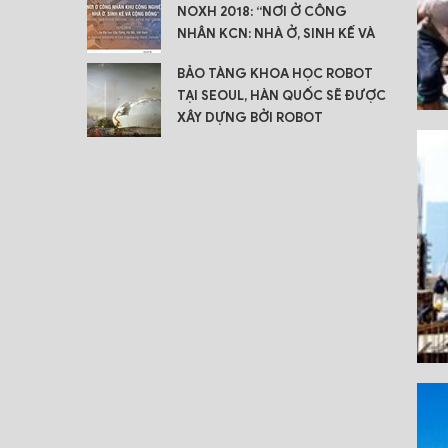
NOXH 2018: “NƠI Ở CÔNG
NHÂN KCN: NHÀ Ở, SINH KẾ VÀ
CỘNG ĐỒNG”
BẢO TÀNG KHOA HỌC ROBOT
TẠI SEOUL, HÀN QUỐC SẼ ĐƯỢC
XÂY DỰNG BỞI ROBOT