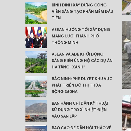
BÌNH ĐỊNH XÂY DỰNG CÔNG
VIÊN SÁNG TẠO PHẦN MỀM ĐẦU
TIÊN
ASEAN HƯỚNG TỚI XÂY DỰNG
MẠNG LƯỚI THÀNH PHỐ
THÔNG MINH
ASEAN VÀ ADB KHỞI ĐỘNG
SÁNG KIẾN ỦNG HỘ CÁC DỰ ÁN
HẠ TẦNG “XANH”
BẮC NINH: PHÊ DUYỆT KHU VỰC
PHÁT TRIỂN ĐÔ THỊ THỨA
RỘNG 360HA
BAN HÀNH CHỈ DẪN KỸ THUẬT
SỬ DỤNG TRO XỈ NHIỆT ĐIỆN
VÀO SAN LẤP
BÁO CÁO ĐỀ DẪN HỘI THẢO VỀ