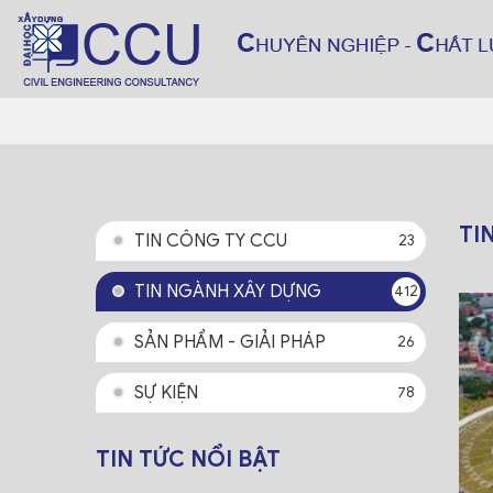
TI
TIN CÔNG TY CCU
23
TIN NGÀNH XÂY DỰNG
412
SẢN PHẨM - GIẢI PHÁP
26
SỰ KIỆN
78
TIN TỨC NỔI BẬT