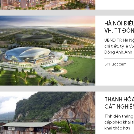
HÀ NỘI ĐI
VH, TT ĐÔ
UBND TP. Hà Nộ
chi tiết, tỷ lệ
Đông Anh.Ảnh
511 lượt xem
THANH HÓA
CÁT NGHIỀ
Tính đến tháng 
cấp phép khai t
khai thác hơn