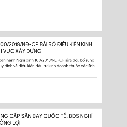
100/2018/NĐ-CP BÃI BỎ ĐIỀU KIỆN KINH
H VỰC XÂY DỰNG
ban hành Nghị định 100/2018/NĐ-CP sửa đổi, bổ sung,
uy định về điều kiện đầu tư kinh doanh thuộc các lĩnh
ÂNG CẤP SÂN BAY QUỐC TẾ, BĐS NGHỈ
ỞNG LỢI