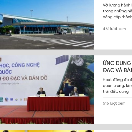
Với lượng hành
trong những nă
nâng cấp thành
461 lượt xem
ỨNG DỤNG 
ĐẠC VÀ BẢ
Hoạt động đo đạ
quan trọng, làm
trái đất, cung
516 lượt xem