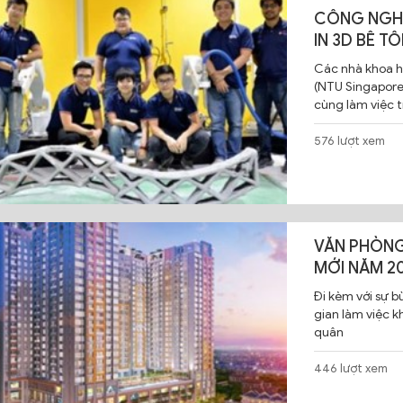
CÔNG NGH
IN 3D BÊ T
Các nhà khoa h
(NTU Singapore
cùng làm việc 
576 lượt xem
VĂN PHÒNG
MỚI NĂM 2
Đi kèm với sự b
gian làm việc k
quân
446 lượt xem