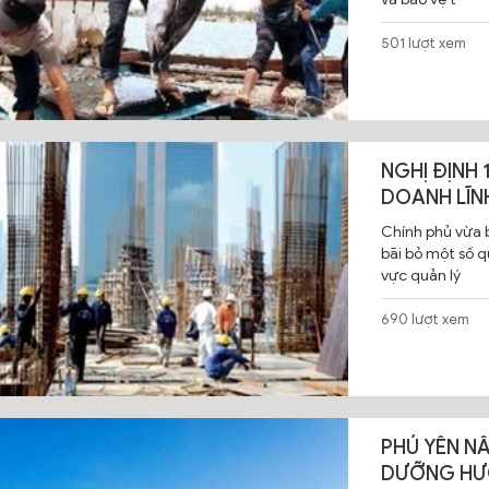
501 lượt xem
NGHỊ ĐỊNH 
DOANH LĨN
Chính phủ vừa 
bãi bỏ một số q
vực quản lý
690 lượt xem
PHÚ YÊN N
DƯỠNG HƯ