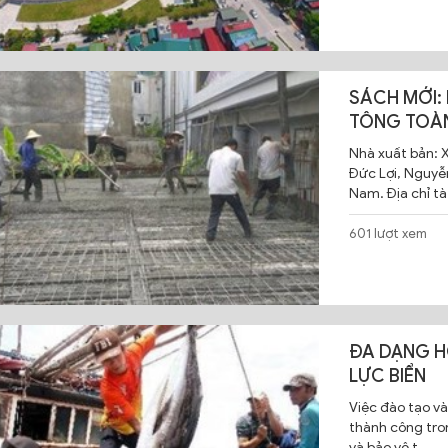
SÁCH MỚI:
TÔNG TOÀN
Nhà xuất bản: 
Đức Lợi, Nguyễ
Nam. Địa chỉ tà
601 lượt xem
ĐA DẠNG 
LỰC BIỂN
Việc đào tạo và
thành công tron
và bảo vệ t