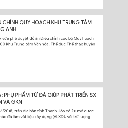
ỀU CHỈNH QUY HOẠCH KHU TRUNG TÂM
NG ANH
i vừa phê duyệt đồ án Điều chỉnh cục bộ Quy hoạch
 1/500 Khu Trung tâm Văn hóa, Thể dục Thể thao huyện
: PHỤ PHẨM TỪ ĐÁ GIÚP PHÁT TRIỂN SX
N VÀ GKN
6/2018, trên địa bàn tỉnh Thanh Hóa có 211 mỏ được
hác đá làm vật liệu xây dựng (VLXD), với trữ lượng