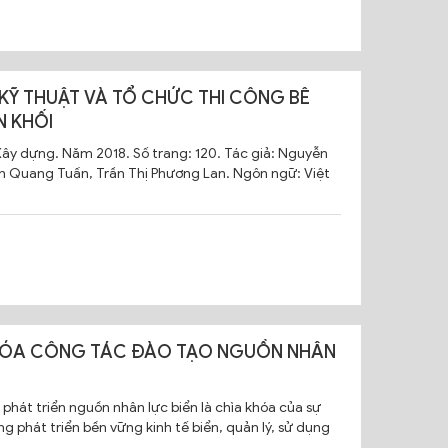
 KỸ THUẬT VÀ TỔ CHỨC THI CÔNG BÊ
 KHỐI
Xây dựng. Năm 2018. Số trang: 120. Tác giả: Nguyễn
n Quang Tuấn, Trần Thị Phương Lan. Ngôn ngữ: Việt
HÓA CÔNG TÁC ĐÀO TẠO NGUỒN NHÂN
 phát triển nguồn nhân lực biển là chìa khóa của sự
g phát triển bền vững kinh tế biển, quản lý, sử dụng