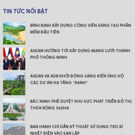
TIN TỨC NỔI BẬT
BÌNH ĐỊNH XÂY DỰNG CÔNG VIÊN SÁNG TẠO PHẦN
MỀM ĐẦU TIÊN
ASEAN HƯỚNG TỚI XÂY DỰNG MẠNG LƯỚI THÀNH
PHỐ THÔNG MINH
ASEAN VÀ ADB KHỞI ĐỘNG SÁNG KIẾN ỦNG HỘ
CÁC DỰ ÁN HẠ TẦNG “XANH”
BẮC NINH: PHÊ DUYỆT KHU VỰC PHÁT TRIỂN ĐÔ THỊ
THỨA RỘNG 360HA
BAN HÀNH CHỈ DẪN KỸ THUẬT SỬ DỤNG TRO XỈ
NHIỆT ĐIỆN VÀO SAN LẤP