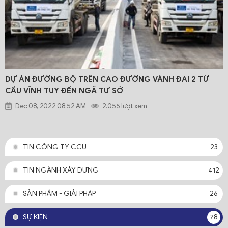
DỰ ÁN ĐƯỜNG BỘ TRÊN CAO ĐƯỜNG VÀNH ĐAI 2 TỪ
CẦU VĨNH TUY ĐẾN NGÃ TƯ SỞ
Dec 08, 2022 08:52 AM
2.055 lượt xem
TIN CÔNG TY CCU
23
TIN NGÀNH XÂY DỰNG
412
SẢN PHẨM - GIẢI PHÁP
26
SỰ KIỆN
78