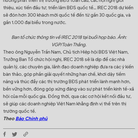
hướng phát triển thị trường BĐS toàn cầu; các hội nghị giới
thiệu, xúc tiến đầu tư; triển lãm BĐS quốc tế… IREC 2018 dự kiến
sẽ đón hơn 300 khách mời quốc tế đến từ gần 30 quốc gia, và
gần 1.000 đại biểu trong nước.
Ban tổ chức thông tin về IREC 2018 tại buổi họp báo. Ảnh:
VGP/Toàn Thắng.
Theo ông Nguyễn Trần Nam, Chủ tịch Hiệp hội BĐS Việt Nam,
Trưởng Ban Tổ chức hội nghị, IREC 2018 sẽ là dịp để các nhà
quản lý, các chuyên gia, lãnh đạo doanh nghiệp đưa ra các ý kiến
bàn thảo, góp phần giải quyết những hạn chế, khơi dậy tiềm
năng và thúc đẩy các thị trường BĐS phát triển lành mạnh hơn,
bền vững hơn, đóng góp xứng đáng vào sự phát triển kinh tế-xã
hội của mỗi quốc gia. Đồng thời, qua các cơ hội kết nối đầu tư,
sẽ giúp các doanh nghiệp Việt Nam khẳng định vị thế trên thị
trường quốc tế.
Theo
Báo Chính phủ