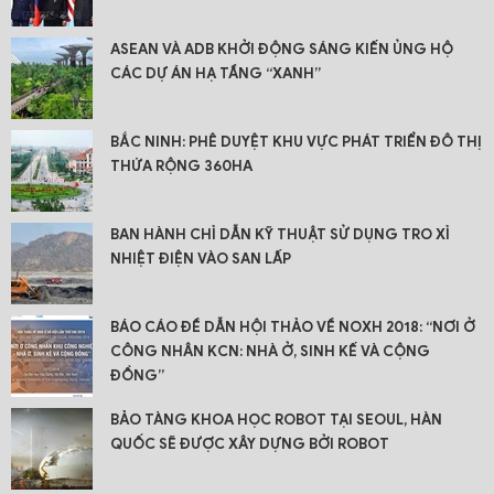
ASEAN VÀ ADB KHỞI ĐỘNG SÁNG KIẾN ỦNG HỘ
CÁC DỰ ÁN HẠ TẦNG “XANH”
BẮC NINH: PHÊ DUYỆT KHU VỰC PHÁT TRIỂN ĐÔ THỊ
THỨA RỘNG 360HA
BAN HÀNH CHỈ DẪN KỸ THUẬT SỬ DỤNG TRO XỈ
NHIỆT ĐIỆN VÀO SAN LẤP
BÁO CÁO ĐỀ DẪN HỘI THẢO VỀ NOXH 2018: “NƠI Ở
CÔNG NHÂN KCN: NHÀ Ở, SINH KẾ VÀ CỘNG
ĐỒNG”
BẢO TÀNG KHOA HỌC ROBOT TẠI SEOUL, HÀN
QUỐC SẼ ĐƯỢC XÂY DỰNG BỞI ROBOT