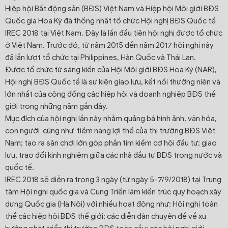
Hiệp hội Bất động sản (BĐS) Việt Nam và Hiệp hội Môi giới BĐS
Quốc gia Hoa Kỳ đã thống nhất tổ chức Hội nghị BĐS Quốc tế
IREC 2018 tại Việt Nam. Đây là lần đầu tiên hội nghị được tổ chức
ở Việt Nam. Trước đó, từ năm 2015 đến năm 2017 hội nghị này
đã lần lượt tổ chức tại Philippines, Hàn Quốc và Thái Lan.
Được tổ chức từ sáng kiến của Hội Môi giới BĐS Hoa Kỳ (NAR),
Hội nghị BĐS Quốc tế là sự kiện giao lưu, kết nối thường niên và
lớn nhất của cộng đồng các hiệp hội và doanh nghiệp BĐS thế
giới trong những năm gần đây.
Mục đích của hội nghị lần này nhằm quảng bá hình ảnh, văn hóa,
con người cũng như tiềm năng lợi thế của thị trường BĐS Việt
Nam; tạo ra sân chơi lớn góp phần tìm kiếm cơ hội đầu tư; giao
lưu, trao đổi kinh nghiệm giữa các nhà đầu tư BĐS trong nước và
quốc tế.
IREC 2018 sẽ diễn ra trong 3 ngày (từ ngày 5-7/9/2018) tại Trung
tâm Hội nghị quốc gia và Cung Triển lãm kiến trúc quy hoạch xây
dựng Quốc gia (Hà Nội) với nhiều hoạt động như: Hội nghị toàn
thể các hiệp hội BĐS thế giới; các diễn đàn chuyên đề về xu