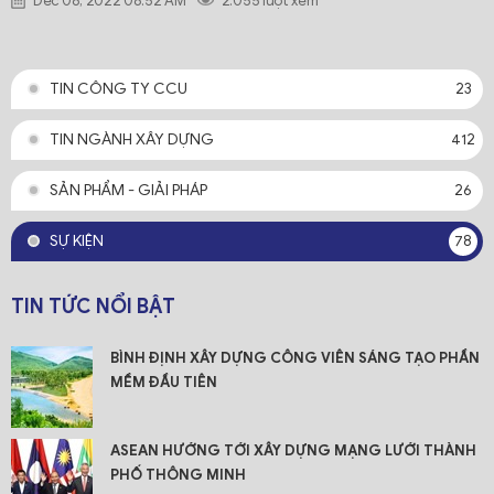
Dec 08, 2022 08:52 AM
2.055 lượt xem
TIN CÔNG TY CCU
23
TIN NGÀNH XÂY DỰNG
412
SẢN PHẨM - GIẢI PHÁP
26
SỰ KIỆN
78
TIN TỨC NỔI BẬT
BÌNH ĐỊNH XÂY DỰNG CÔNG VIÊN SÁNG TẠO PHẦN
MỀM ĐẦU TIÊN
ASEAN HƯỚNG TỚI XÂY DỰNG MẠNG LƯỚI THÀNH
PHỐ THÔNG MINH