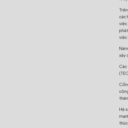
Trên
các 
việc
phát
việc
Năm 
xây 
Các 
(TEC
Cổng
cộng
thàn
Hệ s
mạnh
thúc