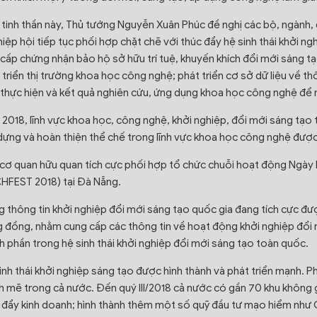
 tinh thần này, Thủ tướng Nguyễn Xuân Phúc đề nghị các bộ, ngành,
hiệp hội tiếp tục phối hợp chặt chẽ với thúc đẩy hệ sinh thái khởi 
 cấp chứng nhận bảo hộ sở hữu trí tuệ, khuyến khích đổi mới sáng tạ
 triển thị trường khoa học công nghệ; phát triển cơ sở dữ liệu về t
 thực hiện và kết quả nghiên cứu, ứng dụng khoa học công nghệ để 
2018, lĩnh vực khoa học, công nghệ, khởi nghiệp, đổi mới sáng tạo 
dựng và hoàn thiện thể chế trong lĩnh vực khoa học công nghệ đượ
cơ quan hữu quan tích cực phối hợp tổ chức chuỗi hoạt động Ngày 
HFEST 2018) tại Đà Nẵng.
 thông tin khởi nghiệp đổi mới sáng tạo quốc gia đang tích cực đư
 đồng, nhằm cung cấp các thông tin về hoạt động khởi nghiệp đổi 
h phần trong hệ sinh thái khởi nghiệp đổi mới sáng tạo toàn quốc.
inh thái khởi nghiệp sáng tạo được hình thành và phát triển mạnh. P
 mẽ trong cả nước. Đến quý III/2018 cả nước có gần 70 khu không 
 đẩy kinh doanh; hình thành thêm một số quỹ đầu tư mạo hiểm như