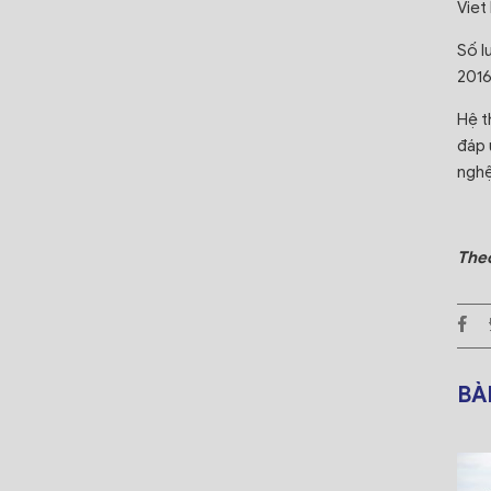
Viet
Số l
2016
Hệ t
đáp 
nghệ
Theo
BÀ