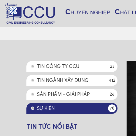
TIN CÔNG TY CCU
23
TIN NGÀNH XÂY DỰNG
412
SẢN PHẨM - GIẢI PHÁP
26
SỰ KIỆN
78
TIN TỨC NỔI BẬT