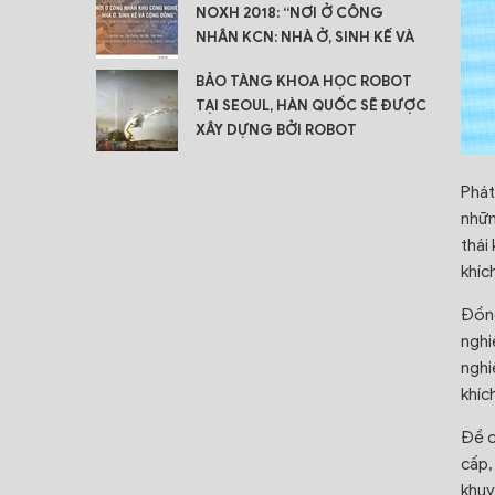
NOXH 2018: “NƠI Ở CÔNG
NHÂN KCN: NHÀ Ở, SINH KẾ VÀ
CỘNG ĐỒNG”
BẢO TÀNG KHOA HỌC ROBOT
TẠI SEOUL, HÀN QUỐC SẼ ĐƯỢC
XÂY DỰNG BỞI ROBOT
Phát
nhữn
thái
khíc
Đồng
nghi
nghi
khíc
Đề c
cấp,
khuy