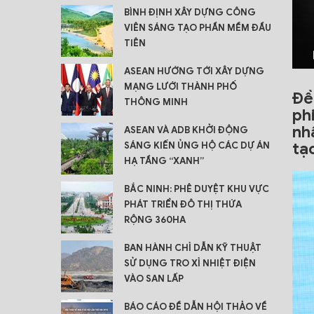
BÌNH ĐỊNH XÂY DỰNG CÔNG
VIÊN SÁNG TẠO PHẦN MỀM ĐẦU
TIÊN
ASEAN HƯỚNG TỚI XÂY DỰNG
MẠNG LƯỚI THÀNH PHỐ
Đề
THÔNG MINH
ph
nh
ASEAN VÀ ADB KHỞI ĐỘNG
tạ
SÁNG KIẾN ỦNG HỘ CÁC DỰ ÁN
HẠ TẦNG “XANH”
BẮC NINH: PHÊ DUYỆT KHU VỰC
PHÁT TRIỂN ĐÔ THỊ THỨA
RỘNG 360HA
BAN HÀNH CHỈ DẪN KỸ THUẬT
SỬ DỤNG TRO XỈ NHIỆT ĐIỆN
VÀO SAN LẤP
BÁO CÁO ĐỀ DẪN HỘI THẢO VỀ