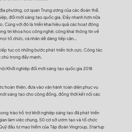
 địa phương, cơ quan Trung ương của các đoàn thể,
nghiệp, đổi mới sáng tạo quốc gia. Đẩy nhanh hơn nữa
o. Cùng với đó là triển khai hiệu quả các hoạt động
hông tin khoa học công nghệ; công khai thông tin về
mọi tổ chức, cá nhân dễ dàng tiếp cận…
tiếp tục có những bước phát triển tích cực. Công tác
c chú trọng đẩy mạnh.
hội Khởi nghiệp đổi mới sáng tạo quốc gia 2018
ợc hoàn thiện, đưa vào vận hành toàn diện phục vụ
mới sáng tạo cho cộng đồng, đồng thời kết nối các
hong trào hỗ trợ khởi nghiệp sáng tạo đã phát triển
gian làm việc chung, 50 cơ sở ươm tạo và tổ chức
 Quỹ đầu tư mạo hiểm của Tập đoàn Vingroup, Startup