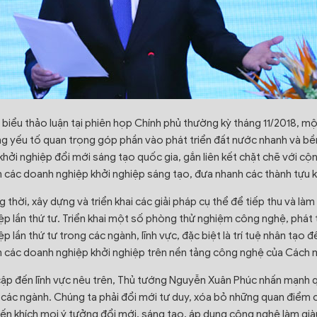
 biểu thảo luận tại phiên họp Chính phủ thường kỳ tháng 11/2018, mộ
g yếu tố quan trọng góp phần vào phát triển đất nước nhanh và bền 
 khởi nghiệp đổi mới sáng tạo quốc gia, gắn liên kết chặt chẽ với c
h các doanh nghiệp khởi nghiệp sáng tạo, đưa nhanh các thành tựu
 thời, xây dựng và triển khai các giải pháp cụ thể để tiếp thu và 
ệp lần thứ tư. Triển khai một số phòng thử nghiệm công nghệ, phá
ệp lần thứ tư trong các ngành, lĩnh vực, đặc biệt là trí tuệ nhân tạo
h các doanh nghiệp khởi nghiệp trên nền tảng công nghệ của Cách 
ập đến lĩnh vực nêu trên, Thủ tướng Nguyễn Xuân Phúc nhấn mạnh q
 các ngành. Chúng ta phải đổi mới tư duy, xóa bỏ những quan điểm cũ
ến khích mọi ý tưởng đổi mới, sáng tạo, áp dụng công nghệ làm già